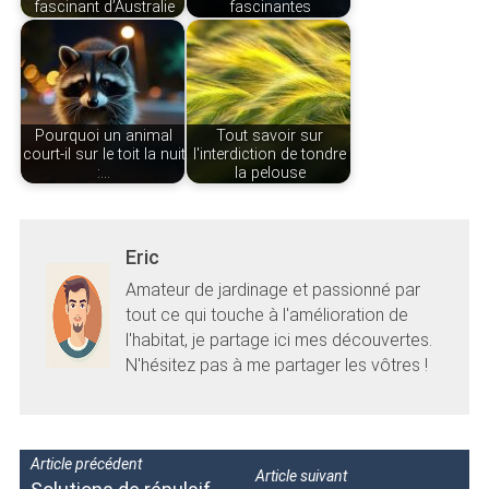
fascinant d’Australie
fascinantes
Pourquoi un animal
Tout savoir sur
court-il sur le toit la nuit
l'interdiction de tondre
:…
la pelouse
Eric
Amateur de jardinage et passionné par
tout ce qui touche à l'amélioration de
l'habitat, je partage ici mes découvertes.
N'hésitez pas à me partager les vôtres !
Article précédent
Article suivant