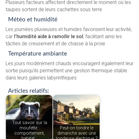
Plusieurs facteurs affectent directement le moment où les
taupes sortent de leurs cachettes sous terre.
Météo et humidité
Les journées pluvieuses et humides favorisent leur activité,
car
l’humidité aide à ramollir le sol
, facilitant ainsi les
tâches de creusement et de chasse à la proie.
Température ambiante
Les jours modérément chauds encouragent également leur
sortie puisqu’ils permettent une gestion thermique stable
dans leurs galeries labyrinthiques.
Articles relatifs:
Tout savoir sur la
moufette :
Peut-on tondre le
comportement,
dimanche avec une
habitat…
tondeuse électrique ?