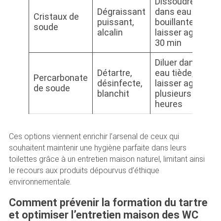
Dissoudre
Dégraissant
dans eau
P
Cristaux de
puissant,
bouillante,
g
soude
alcalin
laisser agir
p
30 min
Diluer dans
C
Détartre,
eau tiède,
Percarbonate
b
désinfecte,
laisser agir
de soude
po
blanchit
plusieurs
d’
heures
Ces options viennent enrichir l’arsenal de ceux qui
souhaitent maintenir une hygiène parfaite dans leurs
toilettes grâce à un entretien maison naturel, limitant ainsi
le recours aux produits dépourvus d’éthique
environnementale.
Comment prévenir la formation du tartre
et optimiser l’entretien maison des WC