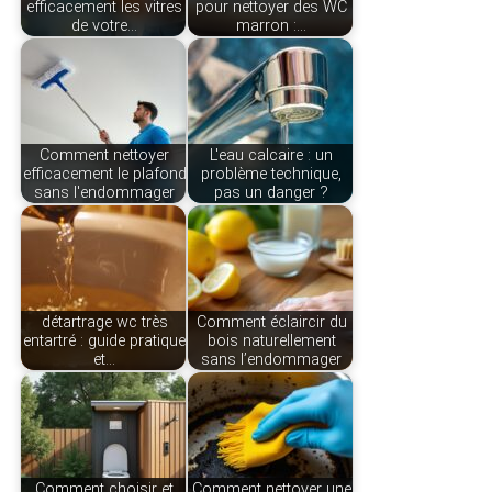
efficacement les vitres
pour nettoyer des WC
de votre…
marron :…
Comment nettoyer
L'eau calcaire : un
efficacement le plafond
problème technique,
sans l'endommager
pas un danger ?
détartrage wc très
Comment éclaircir du
entartré : guide pratique
bois naturellement
et…
sans l’endommager
Comment choisir et
Comment nettoyer une