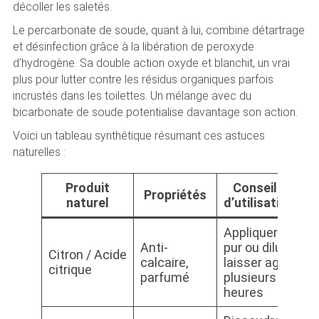
décoller les saletés.
Le percarbonate de soude, quant à lui, combine détartrage
et désinfection grâce à la libération de peroxyde
d’hydrogène. Sa double action oxyde et blanchit, un vrai
plus pour lutter contre les résidus organiques parfois
incrustés dans les toilettes. Un mélange avec du
bicarbonate de soude potentialise davantage son action.
Voici un tableau synthétique résumant ces astuces
naturelles :
Produit
Conseils
Propriétés
naturel
d’utilisation
s
Appliquer
Anti-
pur ou dilué,
Aj
Citron / Acide
calcaire,
laisser agir
fi
citrique
parfumé
plusieurs
ab
heures