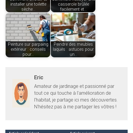
installer une toilette
casserole brûlée
sèche…
facilement et…
Peinture sur parpaing
Peindre des meubles
extérieur : conseils
laqués : astuces pour
pour…
un…
Eric
Amateur de jardinage et passionné par
tout ce qui touche à l'amélioration de
l'habitat, je partage ici mes découvertes.
N'hésitez pas à me partager les vôtres !