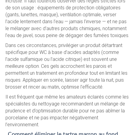
incrusté. Il faut toutefois observer des règles strictes lors
de son usage : équipements de protection obligatoires
(gants, lunettes, masque), ventilation optimale, verser
l’acide lentement dans l’eau — jamais l’inverse — et ne pas
le mélanger avec d’autres produits chimiques, notamment
l’eau de javel, sous peine de dégager des fumées toxiques.
Dans ces circonstances, privilégier un produit détartrant
spécifique pour WC à base d’acides adaptés (comme
l’acide sulfamique ou l’acide citrique) est souvent une
meilleure option. Ces gels accrochent les parois et
permettent un traitement en profondeur tout en limitant les
risques. Appliquer en soirée, laisser agir toute la nuit, puis
brosser et rincer au matin, optimise l’efficacité.
Il est fréquent que même les amateurs éclairés comme les
spécialistes du nettoyage recommandent un mélange de
prudence et d’optimisation durable pour ne pas abîmer la
porcelaine et ne pas impacter négativement
l’environnement.
Comment éliminer le tartre marron au fond