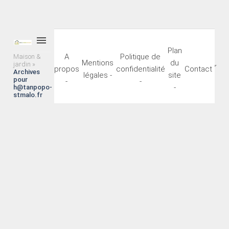
menu
Plan
A
Politique de
Maison &
Mentions
du
jardin
»
propos
confidentialité
Contact
Archives
légales -
site
pour
-
-
-
h@tanpopo-
stmalo.fr