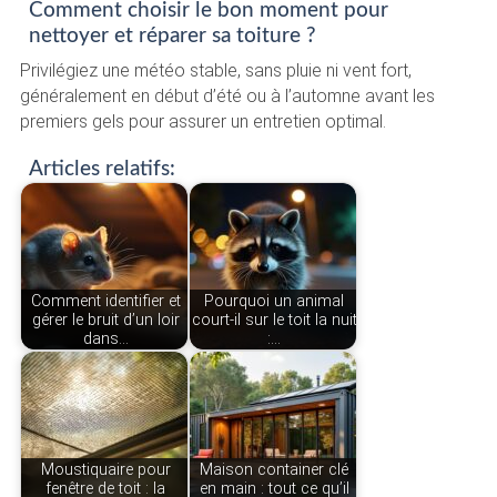
Comment choisir le bon moment pour
nettoyer et réparer sa toiture ?
Privilégiez une météo stable, sans pluie ni vent fort,
généralement en début d’été ou à l’automne avant les
premiers gels pour assurer un entretien optimal.
Articles relatifs:
Comment identifier et
Pourquoi un animal
gérer le bruit d’un loir
court-il sur le toit la nuit
dans…
:…
Moustiquaire pour
Maison container clé
fenêtre de toit : la
en main : tout ce qu’il