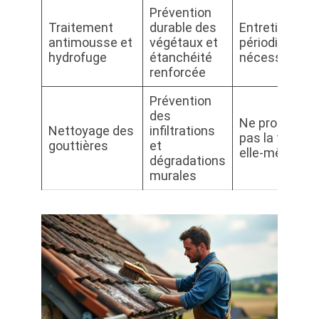
Prévention
Traitement
durable des
Entretien
antimousse et
végétaux et
périodique
hydrofuge
étanchéité
nécessaire
renforcée
Prévention
des
Ne protège
Nettoyage des
infiltrations
pas la toiture
gouttières
et
elle-même
dégradations
murales