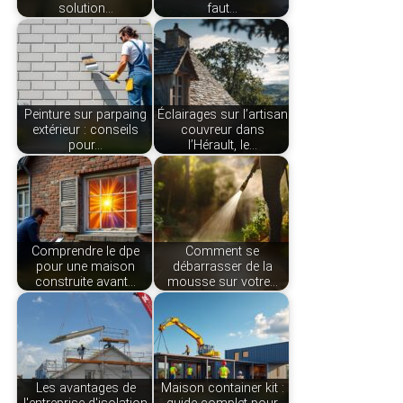
solution…
faut…
Peinture sur parpaing
Éclairages sur l’artisan
extérieur : conseils
couvreur dans
pour…
l’Hérault, le…
Comprendre le dpe
Comment se
pour une maison
débarrasser de la
construite avant…
mousse sur votre…
Les avantages de
Maison container kit :