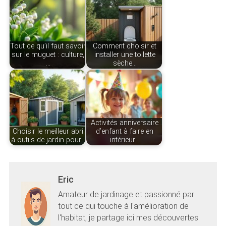
Tout ce qu’il faut savoir
Comment choisir et
sur le muguet : culture,
installer une toilette
…
sèche…
Activités anniversaire
Choisir le meilleur abri
d’enfant à faire en
à outils de jardin pour…
intérieur…
Eric
Amateur de jardinage et passionné par
tout ce qui touche à l'amélioration de
l'habitat, je partage ici mes découvertes.