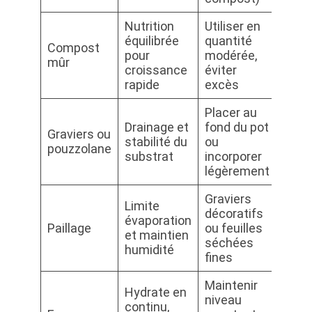
Nutrition
Utiliser en
équilibrée
quantité
Compost
pour
modérée,
mûr
croissance
éviter
rapide
excès
Placer au
Drainage et
fond du pot
Graviers ou
stabilité du
ou
pouzzolane
substrat
incorporer
légèrement
Graviers
Limite
décoratifs
évaporation
Paillage
ou feuilles
et maintien
séchées
humidité
fines
Maintenir
Hydrate en
niveau
continu,