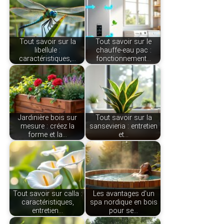
Tout savoir sur la
Tout savoir sur le
libellule :
chauffe-eau pac :
caractéristiques,…
fonctionnement…
Jardinière bois sur
Tout savoir sur la
mesure : créez la
sansevieria : entretien
forme et la…
et…
Tout savoir sur calla :
Les avantages d'un
caractéristiques,
spa nordique en bois
entretien…
pour se…