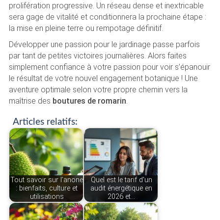
prolifération progressive. Un réseau dense et inextricable
sera gage de vitalité et conditionnera la prochaine étape :
la mise en pleine terre ou rempotage définitif.
Développer une passion pour le jardinage passe parfois
par tant de petites victoires journalières. Alors faites
simplement confiance à votre passion pour voir s’épanouir
le résultat de votre nouvel engagement botanique ! Une
aventure optimale selon votre propre chemin vers la
maîtrise des
boutures de romarin
.
Articles relatifs:
Tout savoir sur l’anone
Quel est le tarif d'un
: bienfaits, culture et
audit énergétique en
utilisations
2026 et…