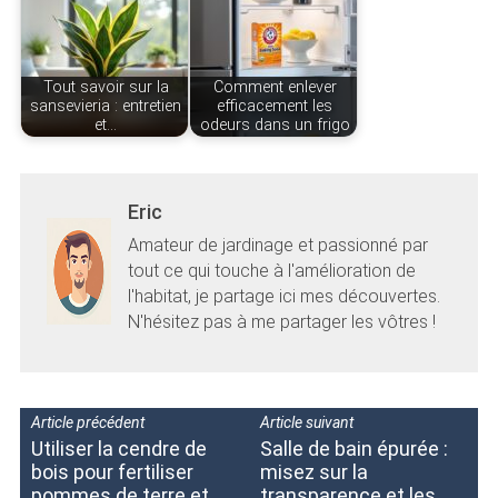
Tout savoir sur la
Comment enlever
sansevieria : entretien
efficacement les
et…
odeurs dans un frigo
Eric
Amateur de jardinage et passionné par
tout ce qui touche à l'amélioration de
l'habitat, je partage ici mes découvertes.
N'hésitez pas à me partager les vôtres !
Article précédent
Article suivant
Utiliser la cendre de
Salle de bain épurée :
bois pour fertiliser
misez sur la
pommes de terre et
transparence et les