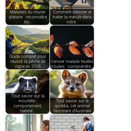
Maladies du murier
Comment détecter et
platane : reconnaître
traiter la mérule dans
les…
votre…
Guide complet pour
réussir la pêche de
Cerisier malade feuilles
vigne en 2026
trouées : comprendre,…
Tout savoir sur la
moufette :
Tout savoir sur le
comportement,
quokka, cet animal
habitat…
fascinant d’Australie