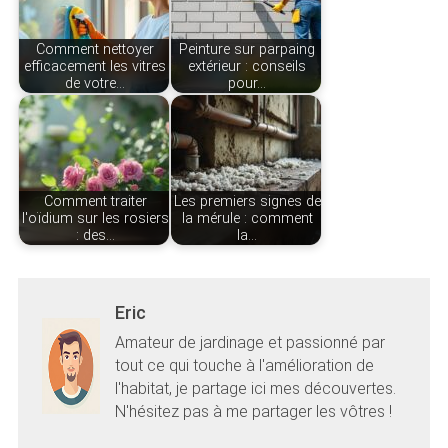
Comment nettoyer
Peinture sur parpaing
efficacement les vitres
extérieur : conseils
de votre…
pour…
Comment traiter
Les premiers signes de
l'oïdium sur les rosiers
la mérule : comment
: des…
la…
Eric
Amateur de jardinage et passionné par
tout ce qui touche à l'amélioration de
l'habitat, je partage ici mes découvertes.
N'hésitez pas à me partager les vôtres !