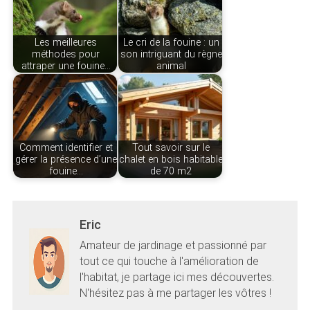
Les meilleures
Le cri de la fouine : un
méthodes pour
son intriguant du règne
attraper une fouine…
animal
Comment identifier et
Tout savoir sur le
gérer la présence d’une
chalet en bois habitable
fouine…
de 70 m2
Eric
Amateur de jardinage et passionné par
tout ce qui touche à l'amélioration de
l'habitat, je partage ici mes découvertes.
N'hésitez pas à me partager les vôtres !