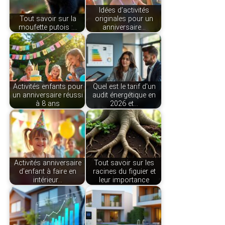
Idées d’activités
Tout savoir sur la
originales pour un
moufette putois :…
anniversaire…
Activités enfants pour
Quel est le tarif d'un
un anniversaire réussi
audit énergétique en
à 8 ans
2026 et…
Activités anniversaire
Tout savoir sur les
d’enfant à faire en
racines du figuier et
intérieur…
leur importance