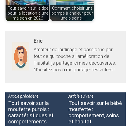
Tout savoir sur le dpe
Comment choisir une
pour la location d'une
pompe à chaleur pour
maison en 2026
une piscine…
Eric
Amateur de jardinage et passionné par
tout ce qui touche à l'amélioration de
l'habitat, je partage ici mes découvertes.
N'hésitez pas à me partager les vôtres !
Article précédent
Article suivant
Tout savoir sur la
Tout savoir sur le bébé
moufette putois :
moufette :
caractéristiques et
comportement, soins
comportements
et habitat