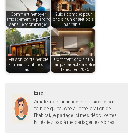
Comment nettoyer
Guide complet pour
efficacement le plafond
choisir un chalet bois
sans l'endommager
habitable…
Maison container clé
Comment choisir un
en main : tout ce qu’il
parquet adapté à votre
faut…
intérieur en 2026
Eric
Amateur de jardinage et passionné par
tout ce qui touche à l'amélioration de
l'habitat, je partage ici mes découvertes.
N'hésitez pas à me partager les vôtres !