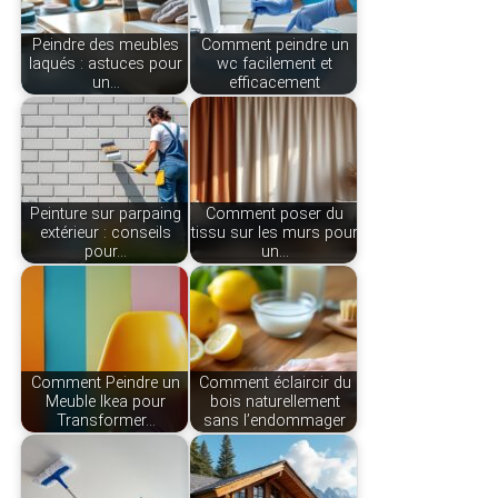
Peindre des meubles
Comment peindre un
laqués : astuces pour
wc facilement et
un…
efficacement
Peinture sur parpaing
Comment poser du
extérieur : conseils
tissu sur les murs pour
pour…
un…
Comment Peindre un
Comment éclaircir du
Meuble Ikea pour
bois naturellement
Transformer…
sans l’endommager