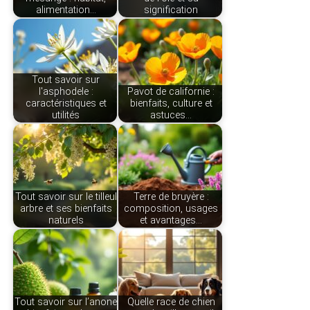
alimentation…
signification
Tout savoir sur
l'asphodele :
Pavot de californie :
caractéristiques et
bienfaits, culture et
utilités
astuces…
Tout savoir sur le tilleul
Terre de bruyère :
arbre et ses bienfaits
composition, usages
naturels
et avantages…
Tout savoir sur l’anone
Quelle race de chien