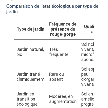
Comparaison de l’état écologique par type de
jardin
Fréquence de
Qualité du
Type de jardin
présence du
sol
rouge-gorge
Sol riche et
Jardin naturel,
Très
vivant,
bio
fréquente
microfaune
abondante
Sol appauvri,
Jardin traité
Rare ou
peu
chimiquement
absent
d’organismes
vivants
Jardin en
Sol en
Modérée, en
transition
amélioration
augmentation
écologique
progressive