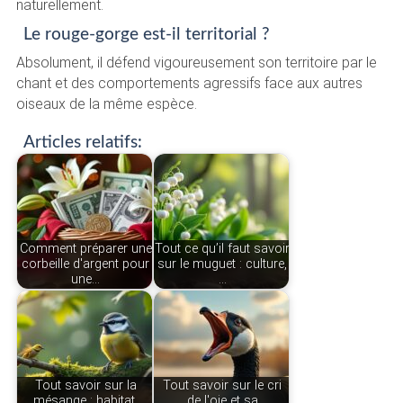
naturellement.
Le rouge-gorge est-il territorial ?
Absolument, il défend vigoureusement son territoire par le
chant et des comportements agressifs face aux autres
oiseaux de la même espèce.
Articles relatifs:
Comment préparer une
Tout ce qu’il faut savoir
corbeille d'argent pour
sur le muguet : culture,
une…
…
Tout savoir sur la
Tout savoir sur le cri
mésange : habitat,
de l'oie et sa