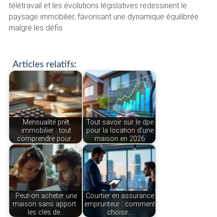
télétravail et les évolutions législatives redessinent le
paysage immobilier, favorisant une dynamique équilibrée
malgré les défis.
Articles relatifs:
Mensualité prêt
Tout savoir sur le dpe
immobilier : tout
pour la location d'une
comprendre pour…
maison en 2026
Peut-on acheter une
Courtier en assurance
maison sans apport :
emprunteur : comment
les clés de…
choisir…