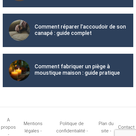
Comment réparer l'accoudoir de son
canapé : guide complet
Comment fabriquer un piège à
moustique maison : guide pratique
A
Mentions
Politique de
Plan du
propos
Contact
légales -
confidentialité -
site -
-