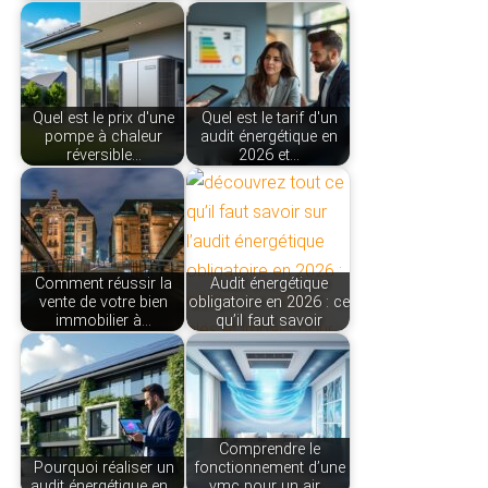
Quel est le prix d'une
Quel est le tarif d'un
pompe à chaleur
audit énergétique en
réversible…
2026 et…
Comment réussir la
Audit énergétique
vente de votre bien
obligatoire en 2026 : ce
immobilier à…
qu’il faut savoir
Comprendre le
Pourquoi réaliser un
fonctionnement d’une
audit énergétique en…
vmc pour un air…