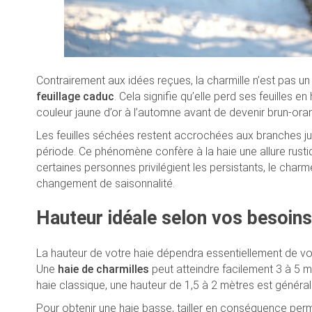
Contrairement aux idées reçues, la charmille n’est pas un 
feuillage caduc
. Cela signifie qu’elle perd ses feuilles 
couleur jaune d’or à l’automne avant de devenir brun-oran
Les feuilles séchées restent accrochées aux branches jusqu
période. Ce phénomène confère à la haie une allure rust
certaines personnes privilégient les persistants, le char
changement de saisonnalité.
Hauteur idéale selon vos besoins
La hauteur de votre haie dépendra essentiellement de vos
Une
haie de charmilles
peut atteindre facilement 3 à 5 mè
haie classique, une hauteur de 1,5 à 2 mètres est générale
Pour obtenir une haie basse, tailler en conséquence perm