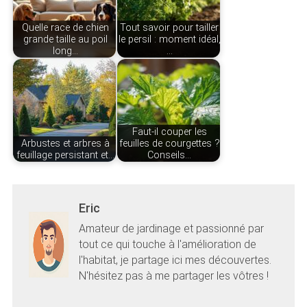
Quelle race de chien
Tout savoir pour tailler
grande taille au poil
le persil : moment idéal,
long…
…
Faut-il couper les
Arbustes et arbres à
feuilles de courgettes ?
feuillage persistant et…
Conseils…
Eric
Amateur de jardinage et passionné par
tout ce qui touche à l'amélioration de
l'habitat, je partage ici mes découvertes.
N'hésitez pas à me partager les vôtres !