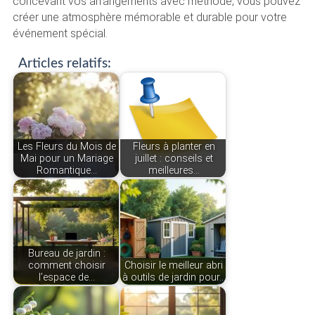
concevant vos arrangements avec méthode, vous pouvez
créer une atmosphère mémorable et durable pour votre
événement spécial.
Articles relatifs:
Les Fleurs du Mois de
Fleurs à planter en
Mai pour un Mariage
juillet : conseils et
Romantique…
meilleures…
Bureau de jardin :
comment choisir
Choisir le meilleur abri
l’espace de…
à outils de jardin pour…