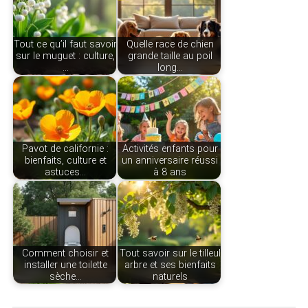
Tout ce qu’il faut savoir
Quelle race de chien
sur le muguet : culture,
grande taille au poil
…
long…
Pavot de californie :
Activités enfants pour
bienfaits, culture et
un anniversaire réussi
astuces…
à 8 ans
Comment choisir et
Tout savoir sur le tilleul
installer une toilette
arbre et ses bienfaits
sèche…
naturels