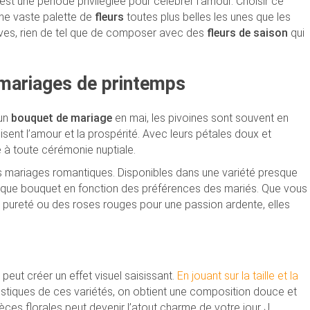
est une période privilégiée pour célébrer l’amour. Choisir ce
une vaste palette de
fleurs
toutes plus belles les unes que les
ves, rien de tel que de composer avec des
fleurs de saison
qui
s mariages de printemps
un
bouquet de mariage
en mai, les pivoines sont souvent en
sent l’amour et la prospérité. Avec leurs pétales doux et
e à toute cérémonie nuptiale.
des mariages romantiques. Disponibles dans une variété presque
chaque bouquet en fonction des préférences des mariés. Que vous
 pureté ou des roses rouges pour une passion ardente, elles
peut créer un effet visuel saisissant.
En jouant sur la taille et la
éristiques de ces variétés, on obtient une composition douce et
es florales peut devenir l’atout charme de votre jour J.