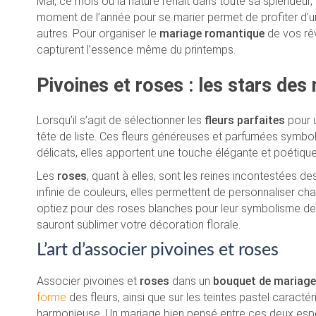
Mai, ce mois où la nature renaît dans toute sa splendeur, 
moment de l’année pour se marier permet de profiter d’
autres. Pour organiser le
mariage romantique
de vos rê
capturent l’essence même du printemps.
Pivoines et roses : les stars de
Lorsqu’il s’agit de sélectionner les
fleurs parfaites
pour 
tête de liste. Ces fleurs généreuses et parfumées symboli
délicats, elles apportent une touche élégante et poétiqu
Les
roses
, quant à elles, sont les reines incontestées 
infinie de couleurs, elles permettent de personnaliser 
optiez pour des roses blanches pour leur symbolisme de
sauront sublimer votre décoration florale.
L’art d’associer pivoines et roses
Associer pivoines et
roses
dans un
bouquet de mariage
forme
des fleurs, ainsi que sur les teintes pastel caract
harmonieuse. Un mariage bien pensé entre ces deux espèc