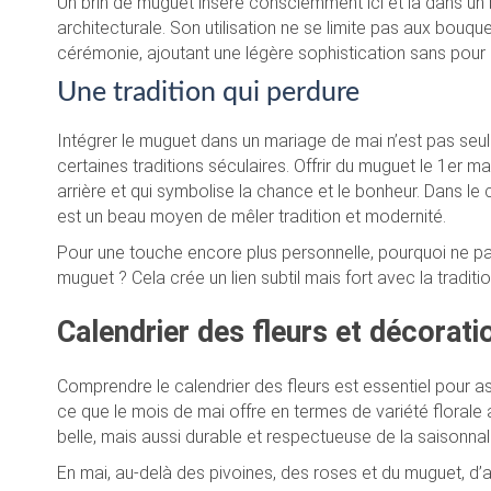
Un brin de muguet inséré consciemment ici et là dans u
architecturale. Son utilisation ne se limite pas aux bouquet
cérémonie, ajoutant une légère sophistication sans pour a
Une tradition qui perdure
Intégrer le muguet dans un mariage de mai n’est pas seul
certaines traditions séculaires. Offrir du muguet le 1er 
arrière et qui symbolise la chance et le bonheur. Dans le
est un beau moyen de mêler tradition et modernité.
Pour une touche encore plus personnelle, pourquoi ne pa
muguet ? Cela crée un lien subtil mais fort avec la tradit
Calendrier des fleurs et décorati
Comprendre le calendrier des fleurs est essentiel pour a
ce que le mois de mai offre en termes de variété florale
belle, mais aussi durable et respectueuse de la saisonnali
En mai, au-delà des pivoines, des roses et du muguet, d’a