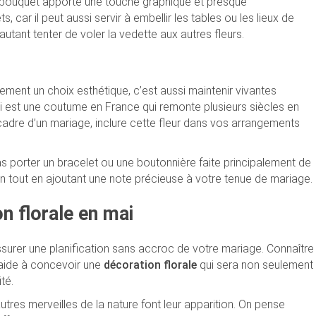
n bouquet apporte une touche graphique et presque
s, car il peut aussi servir à embellir les tables ou les lieux de
utant tenter de voler la vedette aux autres fleurs.
ement un choix esthétique, c’est aussi maintenir vivantes
mai est une coutume en France qui remonte plusieurs siècles en
 cadre d’un mariage, inclure cette fleur dans vos arrangements
s porter un bracelet ou une boutonnière faite principalement de
ion tout en ajoutant une note précieuse à votre tenue de mariage.
on florale en mai
ssurer une planification sans accroc de votre mariage. Connaître
 aide à concevoir une
décoration florale
qui sera non seulement
té.
utres merveilles de la nature font leur apparition. On pense