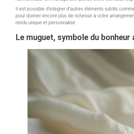
Il est possible d’intégrer d’autres éléments subtils comm
pour donner encore plus de richesse à votre arrangement
rendu unique et personnalisé.
Le muguet, symbole du bonheur 