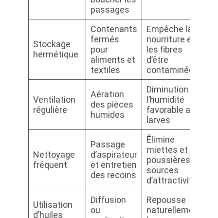
passages
Contenants
Empêche la
fermés
nourriture et
Stockage
pour
les fibres
hermétique
aliments et
d’être
textiles
contaminées
Diminution de
Aération
Ventilation
l’humidité
des pièces
régulière
favorable aux
humides
larves
Élimine
Passage
miettes et
Nettoyage
d’aspirateur
poussières
fréquent
et entretien
sources
des recoins
d’attractivité
Diffusion
Repousse
Utilisation
ou
naturellement
d’huiles