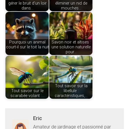
gérer le bruit d’un loir
éliminer un nid de
dans…
mouches…
Pourquoi un animal
Savon noir et altises :
court-il sur le toit la nuit
une solution naturelle
:…
pour…
Tout savoir sur la
Tout savoir sur le
libellule :
scarabée volant :…
caractéristiques,…
Eric
Amateur de jardinage et passionné par