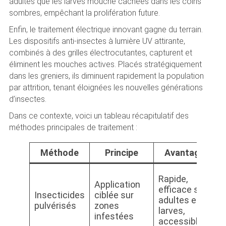
adultes que les larves mouche cachées dans les coins
sombres, empêchant la prolifération future.
Enfin, le traitement électrique innovant gagne du terrain.
Les dispositifs anti-insectes à lumière UV attirante,
combinés à des grilles électrocutantes, capturent et
éliminent les mouches actives. Placés stratégiquement
dans les greniers, ils diminuent rapidement la population
par attrition, tenant éloignées les nouvelles générations
d’insectes.
Dans ce contexte, voici un tableau récapitulatif des
méthodes principales de traitement :
Méthode
Principe
Avantages
Rapide,
Application
efficace sur
Insecticides
ciblée sur
adultes et
pulvérisés
zones
larves,
infestées
accessible