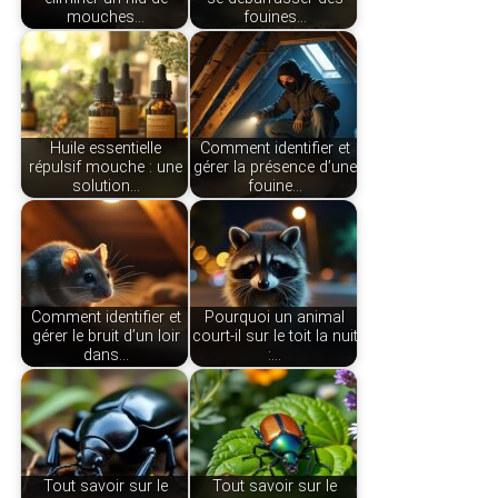
mouches…
fouines…
Huile essentielle
Comment identifier et
répulsif mouche : une
gérer la présence d’une
solution…
fouine…
Comment identifier et
Pourquoi un animal
gérer le bruit d’un loir
court-il sur le toit la nuit
dans…
:…
Tout savoir sur le
Tout savoir sur le