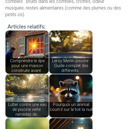
combles : Bruits dans les combles, crottes, odeur
musquée, restes alimentaires (comme des plumes ou des
petits os).
Articles relatifs:
Comprendre le dpe
Leroy Merlin piscine :
pour une maison
Guide complet des
construite avant…
différents…
Lutter contre une eau
Pourquoi un animal
de piscine verte :
court-il sur le toit la nuit
remèdes de…
:…