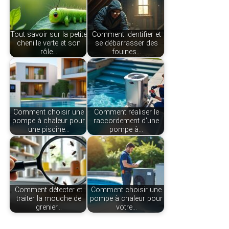
Tout savoir sur la petite
Comment identifier et
chenille verte et son
se débarrasser des
rôle…
fouines…
Comment choisir une
Comment réaliser le
pompe à chaleur pour
raccordement d'une
une piscine…
pompe à…
Comment détecter et
Comment choisir une
traiter la mouche de
pompe à chaleur pour
grenier…
votre…