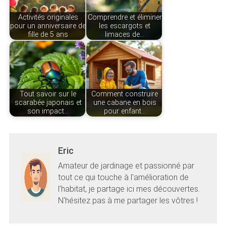
Activités originales
Comprendre et éliminer
pour un anniversaire de
les escargots et
fille de 5 ans
limaces de…
Tout savoir sur le
Comment construire
scarabée japonais et
une cabane en bois
son impact…
pour enfant…
Eric
Amateur de jardinage et passionné par
tout ce qui touche à l'amélioration de
l'habitat, je partage ici mes découvertes.
N'hésitez pas à me partager les vôtres !