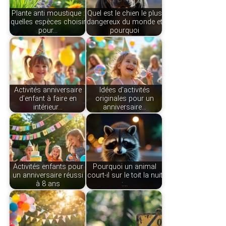
Plante anti moustique :
Quel est le chien le plus
quelles espèces choisir
dangereux du monde et
pour…
pourquoi
Activités anniversaire
Idées d’activités
d’enfant à faire en
originales pour un
intérieur…
anniversaire…
Activités enfants pour
Pourquoi un animal
un anniversaire réussi
court-il sur le toit la nuit
à 8 ans
:…