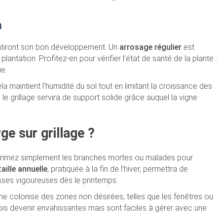
n
rantiront son bon développement. Un
arrosage régulier
est
lantation. Profitez-en pour vérifier l’état de santé de la plante :
ue.
ela maintient l’humidité du sol tout en limitant la croissance des
le grillage servira de support solide grâce auquel la vigne
ge sur grillage ?
primez simplement les branches mortes ou malades pour
taille annuelle
, pratiquée à la fin de l’hiver, permettra de
sses vigoureuses dès le printemps.
le ne colonise des zones non désirées, telles que les fenêtres ou
ois devenir envahissantes mais sont faciles à gérer avec une