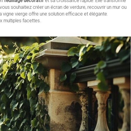
on
feuillage décoratif
et sa croissance rapide. Elle transforme
 vous souhaitiez créer un écran de verdure, recouvrir un mur ou
a vigne vierge offre une solution efficace et élégante.
 multiples facettes.