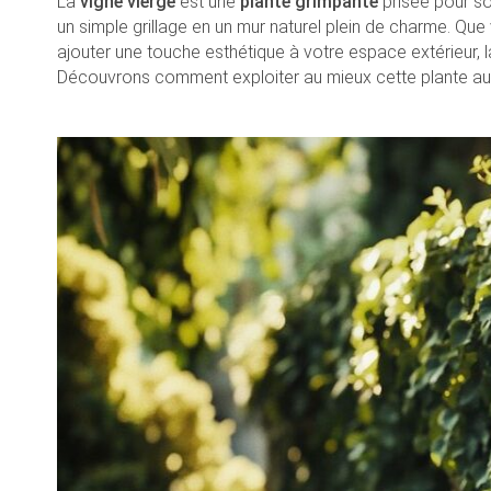
La
vigne vierge
est une
plante grimpante
prisée pour s
un simple grillage en un mur naturel plein de charme. Que
ajouter une touche esthétique à votre espace extérieur, l
Découvrons comment exploiter au mieux cette plante aux