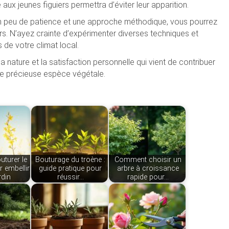
 aux jeunes figuiers permettra d’éviter leur apparition.
 un peu de patience et une approche méthodique, vous pourrez
iers. N’ayez crainte d’expérimenter diverses techniques et
 de votre climat local.
a nature et la satisfaction personnelle qui vient de contribuer
tte précieuse espèce végétale.
turer le
Bouturage du troène :
Comment choisir un
r embellir
guide pratique pour
arbre à croissance
rdin
réussir…
rapide pour…