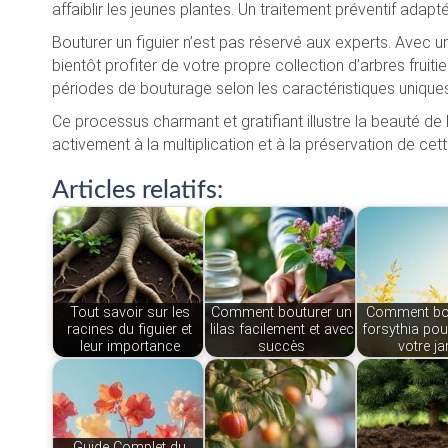
affaiblir les jeunes plantes. Un traitement préventif adapté
Bouturer un figuier n’est pas réservé aux experts. Avec
bientôt profiter de votre propre collection d’arbres fruit
périodes de bouturage selon les caractéristiques uniques
Ce processus charmant et gratifiant illustre la beauté de l
activement à la multiplication et à la préservation de ce
Articles relatifs:
Tout savoir sur les
Comment bouturer un
Comment bou
racines du figuier et
lilas facilement et avec
forsythia pou
leur importance
succès
votre ja
Guide Complet du