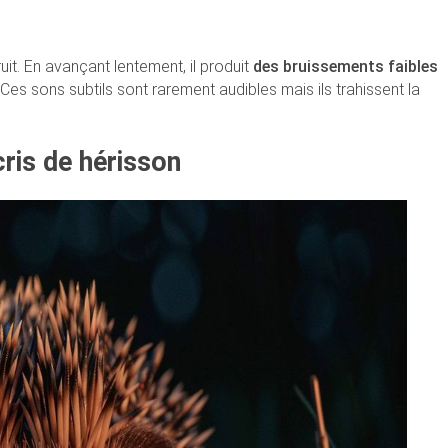
ruit. En avançant lentement, il produit
des bruissements faibles
 Ces sons subtils sont rarement audibles mais ils trahissent la
cris de hérisson