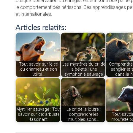
Chaque observation ou enregistrement contribué par le pu
le comportement des hérissons. Ces apprendissages perti
et internationales.
Articles relatifs:
Tout savoir sur le cri
Les mystères du cri de
Comprendre l
du chameau et son
la belette : une
sanglier et 
utilité…
symphonie sauvage
dans la n
Myrtillier sauvage : Tout
Le cri de la loutre :
savoir sur cet arbuste
comprendre les
Tout savoir
fascinant
multiples sons…
moufette pu