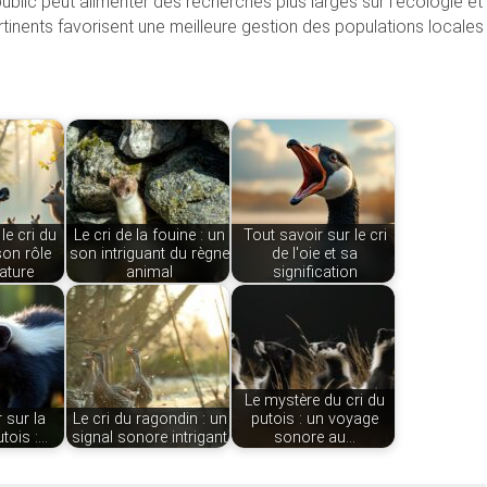
blic peut alimenter des recherches plus larges sur l’écologie et
nents favorisent une meilleure gestion des populations locales
e cri du
Le cri de la fouine : un
Tout savoir sur le cri
son rôle
son intriguant du règne
de l'oie et sa
ature
animal
signification
Le mystère du cri du
 sur la
Le cri du ragondin : un
putois : un voyage
tois :…
signal sonore intrigant
sonore au…