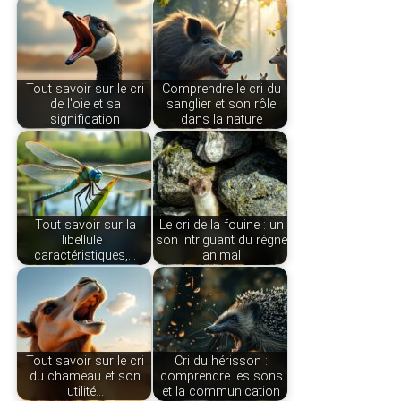
Tout savoir sur le cri
Comprendre le cri du
de l'oie et sa
sanglier et son rôle
signification
dans la nature
Tout savoir sur la
Le cri de la fouine : un
libellule :
son intriguant du règne
caractéristiques,…
animal
Tout savoir sur le cri
Cri du hérisson :
du chameau et son
comprendre les sons
utilité…
et la communication