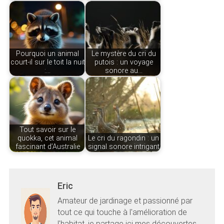
Pourquoi un animal
Le mystère du cri du
court-il sur le toit la nuit
putois : un voyage
:…
sonore au…
Tout savoir sur le
quokka, cet animal
Le cri du ragondin : un
fascinant d’Australie
signal sonore intrigant
Eric
Amateur de jardinage et passionné par
tout ce qui touche à l'amélioration de
l'habitat, je partage ici mes découvertes.