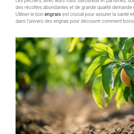
Les pêchers, avec leurs fruits savoureux et parfumés, son
des récoltes abondantes et de grande qualité demande un
Utiliser le bon
engrais
est crucial pour assurer la santé e
dans l’univers des engrais pour découvrir comment boo