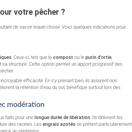
pour votre pêcher ?
outant de savoir lequel choisir. Voici quelques indications pour
iques
. Ceux-ci, tels que le
compost
ou le
purin d’ortie
,
nt sa structure. Cette option permet un apport progressif des
pêcher.
ncroyable efficacité. En s’y prenant bien, ils assurent non
iorent la rétention d’eau du sol, bénéfique surtout lors des
vec modération
ux faits pour une
longue durée de libération
. Ils délivrent les
ûlure des racines. Les
engrais azotés
se prêtent particulièrement
sance au printemps.