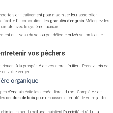
importe significativement pour maximiser leur absorption.
e facilite l’incorporation des
granulés d’engrais
. Mélangez-les
n directe avec le système racinaire.
ment au niveau du sol ou par délicate pulvérisation foliaire
ntretenir vos pêchers
tribuent à la prospérité de vos arbres fruitiers. Prenez soin de
 de votre verger.
ière organique
types d’engrais évite les déséquilibres du sol. Complétez ce
 des
cendres de bois
pour rehausser la fertilité de votre jardin
himiques par du paillage maintient l’humidité et réduit la