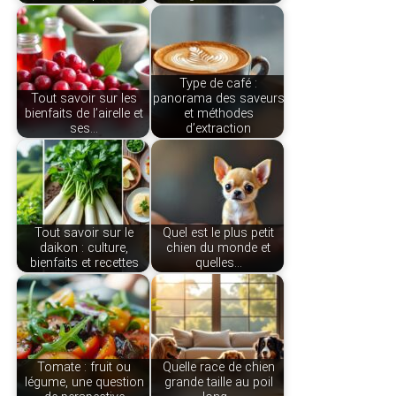
Type de café :
Tout savoir sur les
panorama des saveurs
bienfaits de l’airelle et
et méthodes
ses…
d’extraction
Tout savoir sur le
Quel est le plus petit
daikon : culture,
chien du monde et
bienfaits et recettes
quelles…
Tomate : fruit ou
Quelle race de chien
légume, une question
grande taille au poil