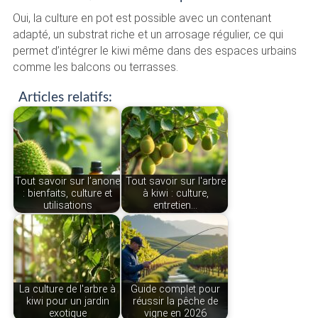
Oui, la culture en pot est possible avec un contenant
adapté, un substrat riche et un arrosage régulier, ce qui
permet d’intégrer le kiwi même dans des espaces urbains
comme les balcons ou terrasses.
Articles relatifs:
Tout savoir sur l’anone
Tout savoir sur l'arbre
: bienfaits, culture et
à kiwi : culture,
utilisations
entretien…
La culture de l'arbre à
Guide complet pour
kiwi pour un jardin
réussir la pêche de
exotique
vigne en 2026