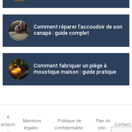
Comment réparer l'accoudoir de son
canapé : guide complet
Comment fabriquer un piège à
moustique maison : guide pratique
A
Mentions
Politique de
Plan du
propos
Contact
légales -
confidentialité -
site -
-