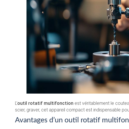
L’
outil rotatif multifonction
est véritablement le coutea
scier, graver, cet appareil compact est indispensable po
Avantages d’un outil rotatif multifo