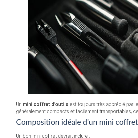
Un
mini coffret d’outils
est toujours très apprécié par le
généralement compacts et facilement transportables, ce 
Composition idéale d’un mini coffret
Un bon mini coffret devrait inclure :