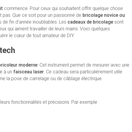
it
commence. Pour ceux qui souhaitent offrir quelque chose
ent pas. Que ce soit pour un passionné de
bricolage novice ou
es de fin d’année inoubliables. Les
cadeaux de bricolage
sont
x qui aiment travailler de leurs mains. Voici quelques
érir le cœur de tout amateur de DIY.
-tech
bricoleur moderne
. Cet instrument permet de mesurer avec une
ce à un
faisceau laser
. Ce cadeau sera particulièrement utile
me la pose de carrelage ou de câblage électrique.
eurs fonctionnalités et précisions. Par exemple :