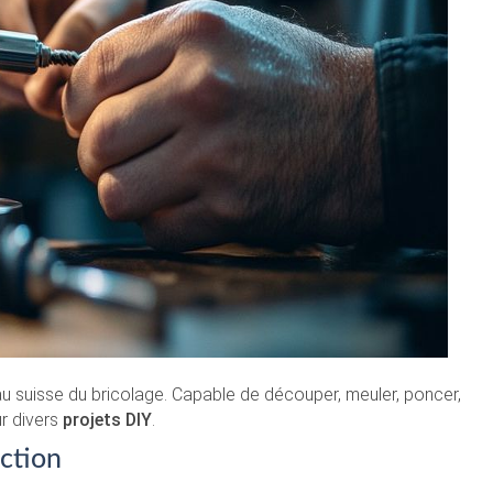
u suisse du bricolage. Capable de découper, meuler, poncer,
ur divers
projets DIY
.
nction