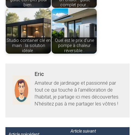
bien…
complet pour…
Studio container clé en
Quel est le prix d'une
main : la solution
pompe à chaleur
idéale…
réversible…
Eric
Amateur de jardinage et passionné par
tout ce qui touche à l'amélioration de
l'habitat, je partage ici mes découvertes.
N'hésitez pas à me partager les vôtres !
Article suivant
Article précédent