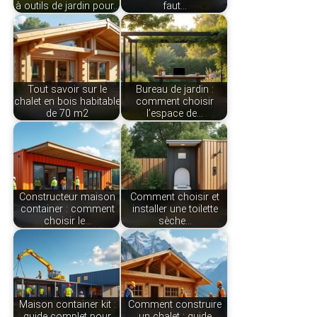
à outils de jardin pour…
faut…
Tout savoir sur le
Bureau de jardin :
chalet en bois habitable
comment choisir
de 70 m2
l’espace de…
Constructeur maison
Comment choisir et
container : comment
installer une toilette
choisir le…
sèche…
Maison container kit :
Comment construire
guide complet pour
un chalet : guide