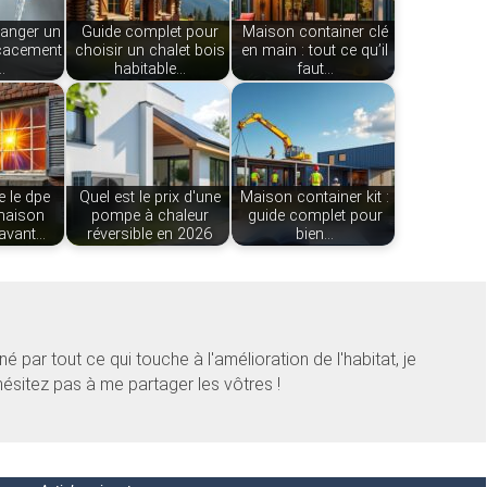
anger un
Guide complet pour
Maison container clé
icacement
choisir un chalet bois
en main : tout ce qu’il
…
habitable…
faut…
 le dpe
Quel est le prix d'une
Maison container kit :
maison
pompe à chaleur
guide complet pour
 avant…
réversible en 2026
bien…
 par tout ce qui touche à l'amélioration de l'habitat, je
ésitez pas à me partager les vôtres !