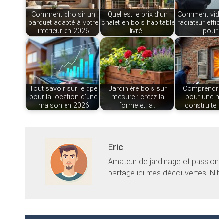
Comment choisir un
Quel est le prix d’un
Comment vid
parquet adapté à votre
chalet en bois habitable
radiateur eff
intérieur en 2026
livré…
pour
Tout savoir sur le dpe
Jardinière bois sur
Comprendre
pour la location d'une
mesure : créez la
pour une 
maison en 2026
forme et la…
construite
Eric
Amateur de jardinage et passionné
partage ici mes découvertes. N'h