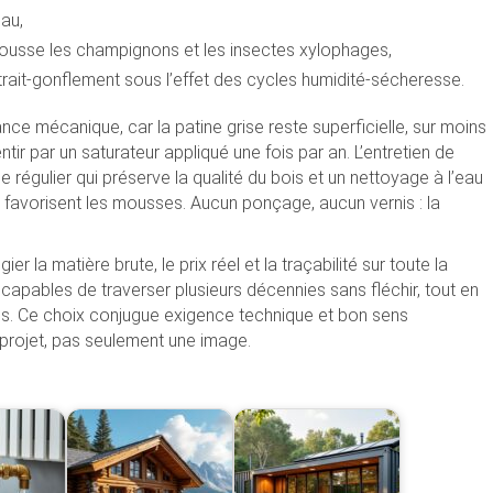
eau,
epousse les champignons et les insectes xylophages,
retrait-gonflement sous l’effet des cycles humidité-sécheresse.
ance mécanique, car la patine grise reste superficielle, sur moins
entir par un saturateur appliqué une fois par an. L’entretien de
régulier qui préserve la qualité du bois et un nettoyage à l’eau
i favorisent les mousses. Aucun ponçage, aucun vernis : la
légier la matière brute, le prix réel et la traçabilité sur toute la
apables de traverser plusieurs décennies sans fléchir, tout en
res. Ce choix conjugue exigence technique et bon sens
 projet, pas seulement une image.