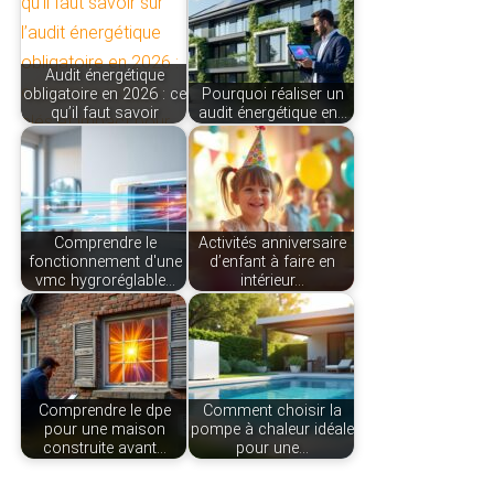
Audit énergétique
obligatoire en 2026 : ce
Pourquoi réaliser un
qu’il faut savoir
audit énergétique en…
Comprendre le
Activités anniversaire
fonctionnement d'une
d’enfant à faire en
vmc hygroréglable…
intérieur…
Comprendre le dpe
Comment choisir la
pour une maison
pompe à chaleur idéale
construite avant…
pour une…