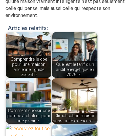
qu’une maison vraiment intelligente n’est pas seulement
celle qui pense, mais aussi celle qui respecte son
environnement.
Articles relatifs:
Comprendre le dpe
pour une maison
Quel est le tarif d'un
ancienne : guide
audit énergétique en
essentiel
2026 et…
Comment choisir une
pompe à chaleur pour
Climatisation maison
une piscine…
sans unité extérieure :…