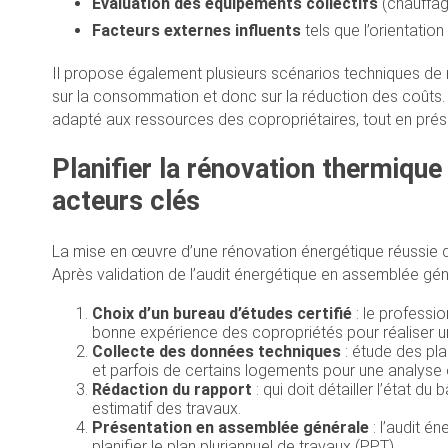
Évaluation des équipements collectifs
(chauffage
Facteurs externes influents
tels que l’orientation 
Il propose également plusieurs scénarios techniques de
sur la consommation et donc sur la réduction des coûts. Ce
adapté aux ressources des copropriétaires, tout en préserv
Planifier la rénovation thermique
acteurs clés
La mise en œuvre d’une rénovation énergétique réussie 
Après validation de l’audit énergétique en assemblée gén
Choix d’un bureau d’études certifié
: le professio
bonne expérience des copropriétés pour réaliser un
Collecte des données techniques
: étude des pl
et parfois de certains logements pour une analyse 
Rédaction du rapport
: qui doit détailler l’état d
estimatif des travaux.
Présentation en assemblée générale
: l’audit é
planifier le plan pluriannuel de travaux (PPT).