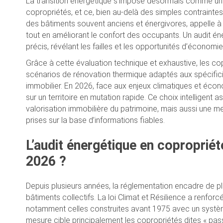
La transition énergétique s’impose désormais comme une 
copropriétés, et ce, bien au-delà des simples contrainte
des bâtiments souvent anciens et énergivores, appelle à
tout en améliorant le confort des occupants. Un audit é
précis, révélant les failles et les opportunités d’économ
Grâce à cette évaluation technique et exhaustive, les copr
scénarios de rénovation thermique adaptés aux spécific
immobilier. En 2026, face aux enjeux climatiques et écono
sur un territoire en mutation rapide. Ce choix intelligent a
valorisation immobilière du patrimoine, mais aussi une me
prises sur la base d’informations fiables.
L’audit énergétique en copropriét
2026 ?
Depuis plusieurs années, la réglementation encadre de p
bâtiments collectifs. La loi Climat et Résilience a renforc
notamment celles construites avant 1975 avec un système 
mesure cible principalement les copropriétés dites « pas