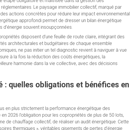
étape obligatoire et maîtrisée dans la gestion des
s réglementaires. Le paysage immobilier collectif, marqué par
 des actions concrètes pour réduire leur impact environnemental
nergétique approfondi permet de dresser un bilan énergétique
ies d’énergie souvent insoupçonnées.
opriétés disposent d’une feuille de route claire, intégrant des
ités architecturales et budgétaires de chaque ensemble
miques, ne pas initier un tel diagnostic revient à naviguer à vue
ssure à la fois la réduction des coûts énergétiques, la
illeure harmonie dans la vie collective, avec des décisions
é : quelles obligations et bénéfices en
lus en plus strictement la performance énergétique des
é en 2026 l’obligation pour les copropriétés de plus de 50 lots,
de chauffage collectif, de réaliser un audit énergétique. Cette
soires thermiques », véritables gisements de pertes d’énergie