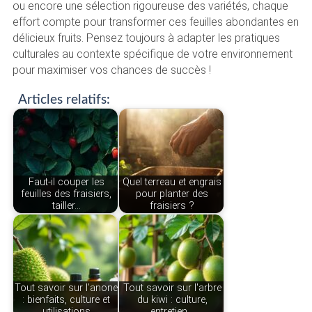
ou encore une sélection rigoureuse des variétés, chaque
effort compte pour transformer ces feuilles abondantes en
délicieux fruits. Pensez toujours à adapter les pratiques
culturales au contexte spécifique de votre environnement
pour maximiser vos chances de succès !
Articles relatifs:
Faut-il couper les
Quel terreau et engrais
feuilles des fraisiers,
pour planter des
tailler…
fraisiers ?
Tout savoir sur l’anone
Tout savoir sur l'arbre
: bienfaits, culture et
du kiwi : culture,
utilisations
entretien…