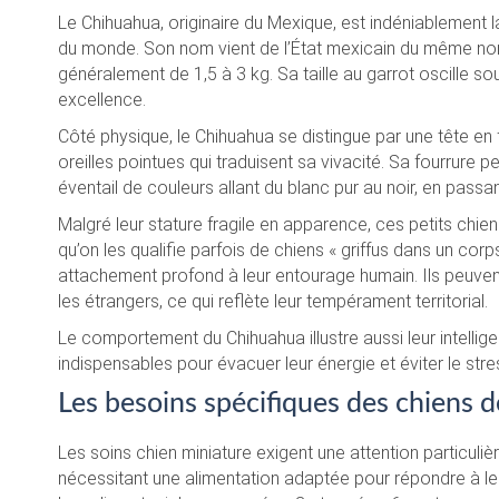
Le Chihuahua, originaire du Mexique, est indéniablement l
du monde. Son nom vient de l’État mexicain du même nom,
généralement de 1,5 à 3 kg. Sa taille au garrot oscille so
excellence.
Côté physique, le Chihuahua se distingue par une tête e
oreilles pointues qui traduisent sa vivacité. Sa fourrure
éventail de couleurs allant du blanc pur au noir, en passa
Malgré leur stature fragile en apparence, ces petits chi
qu’on les qualifie parfois de chiens « griffus dans un corp
attachement profond à leur entourage humain. Ils peuven
les étrangers, ce qui reflète leur tempérament territorial.
Le comportement du Chihuahua illustre aussi leur intelligenc
indispensables pour évacuer leur énergie et éviter le str
Les besoins spécifiques des chiens de
Les soins chien miniature exigent une attention particuliè
nécessitant une alimentation adaptée pour répondre à leu