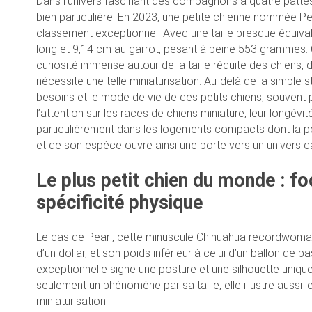
Dans l’univers fascinant des compagnons à quatre pattes,
bien particulière. En 2023, une petite chienne nommée P
classement exceptionnel. Avec une taille presque équiva
long et 9,14 cm au garrot, pesant à peine 553 grammes. 
curiosité immense autour de la taille réduite des chiens,
nécessite une telle miniaturisation. Au-delà de la simple s
besoins et le mode de vie de ces petits chiens, souvent 
l’attention sur les races de chiens miniature, leur longévit
particulièrement dans les logements compacts dont la pop
et de son espèce ouvre ainsi une porte vers un univers ca
Le plus petit chien du monde : fo
spécificité physique
Le cas de Pearl, cette minuscule Chihuahua recordwoman, es
d’un dollar, et son poids inférieur à celui d’un ballon de b
exceptionnelle signe une posture et une silhouette unique
seulement un phénomène par sa taille, elle illustre auss
miniaturisation.