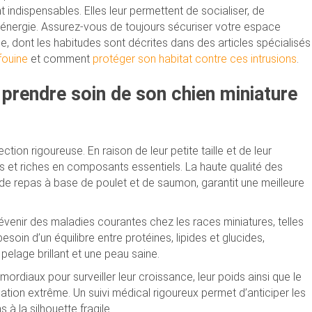
indispensables. Elles leur permettent de socialiser, de
n d’énergie. Assurez-vous de toujours sécuriser votre espace
e, dont les habitudes sont décrites dans des articles spécialisés
fouine
et comment
protéger son habitat contre ces intrusions
.
prendre soin de son chien miniature
tion rigoureuse. En raison de leur petite taille et de leur
es et riches en composants essentiels. La haute qualité des
 de repas à base de poulet et de saumon, garantit une meilleure
révenir des maladies courantes chez les races miniatures, telles
soin d’un équilibre entre protéines, lipides et glucides,
elage brillant et une peau saine.
rimordiaux pour surveiller leur croissance, leur poids ainsi que le
ation extrême. Un suivi médical rigoureux permet d’anticiper les
à la silhouette fragile.