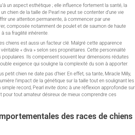
u’à un aspect esthétique ; elle influence fortement la santé, la
 un chien de la taille de Pearl ne peut se contenter d’une vie
 offrir une attention permanente, à commencer par une
digérer, composée notamment de poulet et de saumon de haute
 à sa fragilité inhérente.
 ces chiens est aussi un facteur clé. Malgré cette apparence
 véritable « diva » selon ses propriétaires. Cette personnalité
es populaires. Ils compensent souvent leur dimensions réduites
double exigence qui souligne la complexité du soin à apporter.
etit chien ne date pas d’hier. En effet, sa tante, Miracle Milly,
mière l’impact de la génétique sur la taille tout en soulignant les
n simple record, Pearl invite donc à une réflexion approfondie sur
nant pour tout amateur désireux de mieux comprendre ces
omportementales des races de chiens