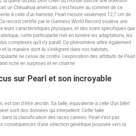
 la quête du plus petit chien du monde suscite une attention
earl, un Chihuahua américain, s’est hissée au sommet de ce
lente à celle d’un hamster, Pearl mesure seulement 12,7 cm de
Ce record certifié par le Guinness World Record soulève une
 de leurs caractéristiques physiques, et des soins spécifiques que
tatistique, cette particularité met en lumière les adaptations, les
plus complexes qu’il n’y paraît. Ce phénomène attire également
é et la manière dont ils s’intègrent dans nos habitats,
ularité ne cesse de croître. L’exploration des attributs de Pearl
nin riche en surprises et en charme.
cus sur Pearl et son incroyable
t loin d’être anodin. Sa taille, équivalente à celle d’un billet
asket sont des données qui interpellent. Cette taille
 dans la classification des races canines. Pearl n’est pas
i les conséquences d’une sélection génétique poussée vers la