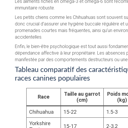
Les aliments riches en oméga-3 et oméga-6 sont recomma
immunitaire robuste.
Les petits chiens comme les Chihuahuas sont souvent suje
donc crucial d’assurer une hygiène buccale régulière et 
promenades courtes mais fréquentes, ainsi qu’un environ
accidentelles.
Enfin, le bien-être psychologique est tout aussi fondamen
dépendance affective à leur propriétaire. Les absences
manifestée par des comportements destructeurs ou une 
Tableau comparatif des caractéristiq
races canines populaires
Taille au garrot
Poids m
Race
(cm)
(kg)
Chihuahua
15-22
1.5-3
Yorkshire
15-17
2-3.2