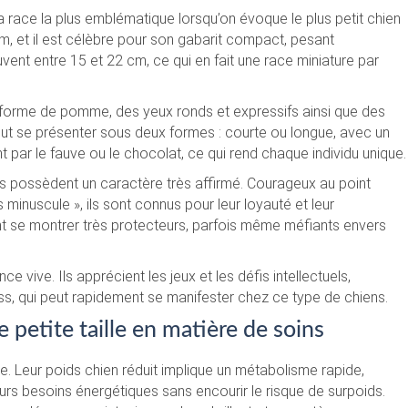
a race la plus emblématique lorsqu’on évoque le plus petit chien
 et il est célèbre pour son gabarit compact, pesant
uvent entre 15 et 22 cm, ce qui en fait une race miniature par
n forme de pomme, des yeux ronds et expressifs ainsi que des
 peut se présenter sous deux formes : courte ou longue, avec un
nt par le fauve ou le chocolat, ce qui rend chaque individu unique.
ens possèdent un caractère très affirmé. Courageux au point
s minuscule », ils sont connus pour leur loyauté et leur
t se montrer très protecteurs, parfois même méfiants envers
e vive. Ils apprécient les jeux et les défis intellectuels,
ess, qui peut rapidement se manifester chez ce type de chiens.
 petite taille en matière de soins
re. Leur poids chien réduit implique un métabolisme rapide,
rs besoins énergétiques sans encourir le risque de surpoids.