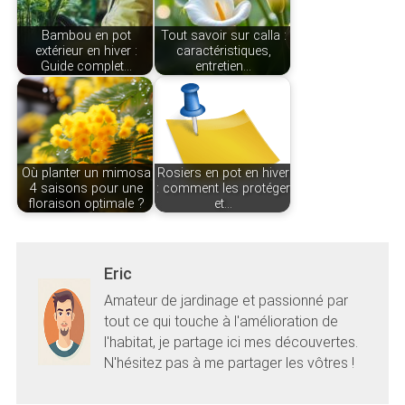
Bambou en pot
Tout savoir sur calla :
extérieur en hiver :
caractéristiques,
Guide complet…
entretien…
Où planter un mimosa
Rosiers en pot en hiver
4 saisons pour une
: comment les protéger
floraison optimale ?
et…
Eric
Amateur de jardinage et passionné par
tout ce qui touche à l'amélioration de
l'habitat, je partage ici mes découvertes.
N'hésitez pas à me partager les vôtres !