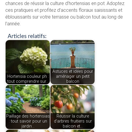
chances de réussir la culture d’hortensias en pot. Adoptez
ces pratiques et profitez d’accents floraux saisissants et
éblouissants sur votre terrasse ou balcon tout au long de
l’année.
Articles relatifs:
Astuces et idées pour
Hortensia couleur ph :
aménager un petit
tout comprendre sur…
balcon
Paillage des hortensias
Réussir la culture
: tout savoir pour un
d’arbres fruitiers sur
jardin…
balcon et…