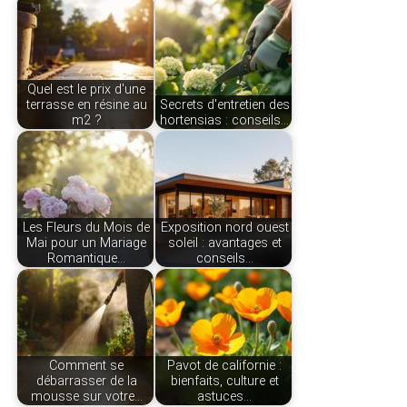
Quel est le prix d'une
terrasse en résine au
Secrets d'entretien des
m2 ?
hortensias : conseils…
Les Fleurs du Mois de
Exposition nord ouest
Mai pour un Mariage
soleil : avantages et
Romantique…
conseils…
Comment se
Pavot de californie :
débarrasser de la
bienfaits, culture et
mousse sur votre…
astuces…