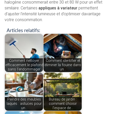
halogène consommerait entre 30 et 80 W pour un effet
similaire. Certaines
appliques à variateur
permettent
d’ajuster l’intensité lumineuse et d’optimiser davantage
votre consommation.
Articles relatifs:
Comment nettoyer
Comment identifier et
efficacement le plafond
éliminer la fouine dans
sans l'endommager
un…
Peindre des meubles
Bureau de jardin :
laqués : astuces pour
comment choisir
un…
l’espace de…