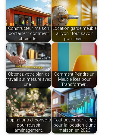
Constructeur maison
Location garde meuble
container : comment
à Lyon : tout savoir
choisir le…
pour bien…
Obtenez votre plan de
Comment Peindre un
travail sur mesure avec
Meuble Ikea pour
une…
Transformer…
Inspirations et conseils
Tout savoir sur le dpe
pour réussir
pour la location d'une
l’aménagement…
maison en 2026