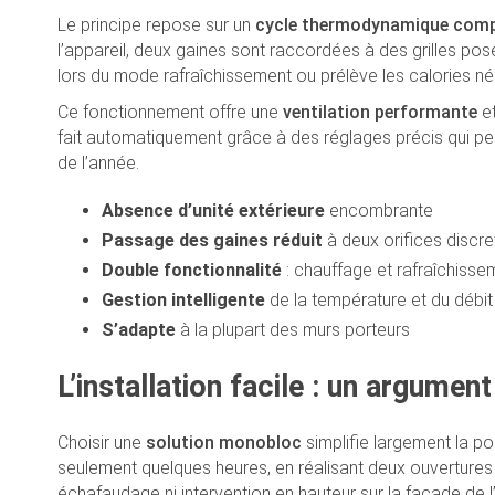
Le principe repose sur un
cycle thermodynamique comp
l’appareil, deux gaines sont raccordées à des grilles posées 
lors du mode rafraîchissement ou prélève les calories né
Ce fonctionnement offre une
ventilation performante
et
fait automatiquement grâce à des réglages précis qui pe
de l’année.
Absence d’unité extérieure
encombrante
Passage des gaines réduit
à deux orifices discre
Double fonctionnalité
: chauffage et rafraîchisse
Gestion intelligente
de la température et du débit 
S’adapte
à la plupart des murs porteurs
L’installation facile : un argumen
Choisir une
solution monobloc
simplifie largement la po
seulement quelques heures, en réalisant deux ouvertures d
échafaudage ni intervention en hauteur sur la façade de 