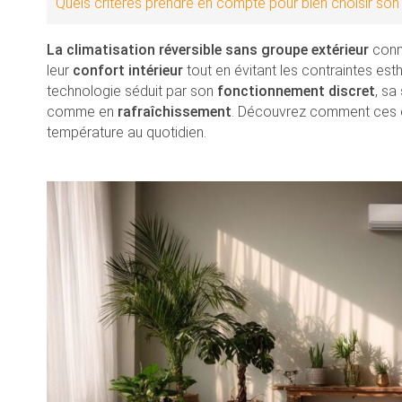
Quels critères prendre en compte pour bien choisir son
La climatisation réversible sans groupe extérieur
conna
leur
confort intérieur
tout en évitant les contraintes esth
technologie séduit par son
fonctionnement discret
, sa
comme en
rafraîchissement
. Découvrez comment ces
température au quotidien.