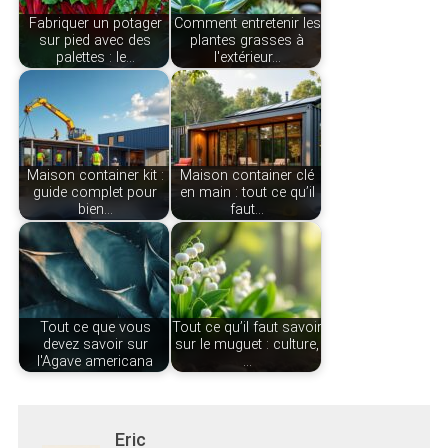
Fabriquer un potager
Comment entretenir les
sur pied avec des
plantes grasses à
palettes : le…
l'extérieur…
Maison container kit :
Maison container clé
guide complet pour
en main : tout ce qu’il
bien…
faut…
Tout ce que vous
Tout ce qu’il faut savoir
devez savoir sur
sur le muguet : culture,
l'Agave americana
…
Eric