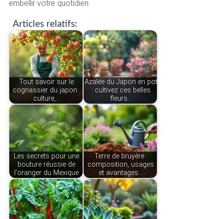
embellir votre quotidien.
Articles relatifs:
Tout savoir sur le
Azalée du Japon en pot
cognassier du japon :
: cultivez ces belles
culture,…
fleurs…
Les secrets pour une
Terre de bruyère :
bouture réussie de
composition, usages
l'oranger du Mexique
et avantages…