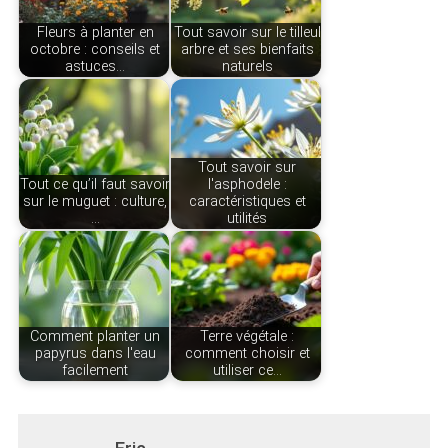
Fleurs à planter en
Tout savoir sur le tilleul
octobre : conseils et
arbre et ses bienfaits
astuces…
naturels
Tout savoir sur
Tout ce qu’il faut savoir
l'asphodele :
sur le muguet : culture,
caractéristiques et
…
utilités
Comment planter un
Terre végétale :
papyrus dans l'eau
comment choisir et
facilement
utiliser ce…