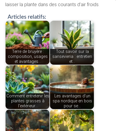
laisser la plante dans des courants d’air froids.
Articles relatifs:
Terre de bruyère :
Tout savoir sur la
composition, usages
sansevieria : entretien
et avantages…
et…
Comment entretenir les
Les avantages d'un
plantes grasses à
spa nordique en bois
l'extérieur…
pour se…