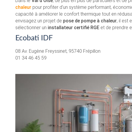
Dans le
Val d’Oise
, de plus en plus de particuliers et de 
chaleur
pour profiter d’un système performant, économiq
capacité à améliorer le confort thermique tout en rédui
envisagez un projet de
pose de pompe à chaleur
, il es
sélectionner un
installateur certifié RGE
et de prendre e
Ecobati IDF
08 Av. Eugène Freyssinet, 95740 Frépillon
01 34 46 45 59