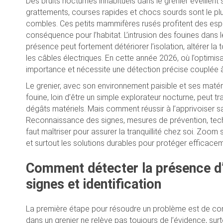
Des bruits nocturnes inhabituels dans le grenier éveillent
grattements, courses rapides et chocs sourds sont le plus
combles. Ces petits mammifères rusés profitent des espac
conséquence pour l’habitat. L’intrusion des fouines dans 
présence peut fortement détériorer l’isolation, altérer l
les câbles électriques. En cette année 2026, où l’optimi
importance et nécessite une détection précise couplée 
Le grenier, avec son environnement paisible et ses matéri
fouine, loin d’être un simple explorateur nocturne, peut t
dégâts matériels. Mais comment réussir à l’apprivoiser
Reconnaissance des signes, mesures de prévention, techn
faut maîtriser pour assurer la tranquillité chez soi. Zoom 
et surtout les solutions durables pour protéger efficac
Comment détecter la présence d’u
signes et identification
La première étape pour résoudre un problème est de compr
dans un grenier ne relève pas toujours de l’évidence, surt