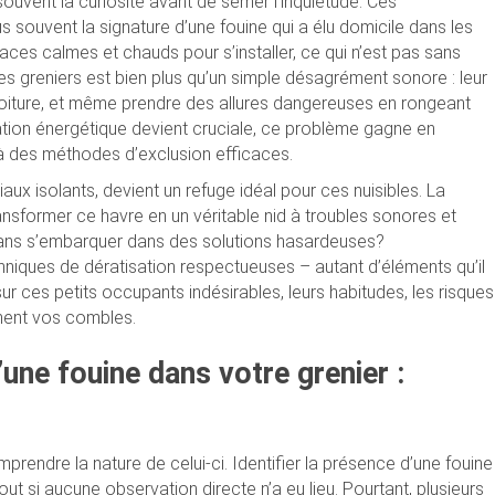
 souvent la curiosité avant de semer l’inquiétude. Ces
 souvent la signature d’une fouine qui a élu domicile dans les
es calmes et chauds pour s’installer, ce qui n’est pas sans
les greniers est bien plus qu’un simple désagrément sonore : leur
a toiture, et même prendre des allures dangereuses en rongeant
sation énergétique devient cruciale, ce problème gagne en
à des méthodes d’exclusion efficaces.
aux isolants, devient un refuge idéal pour ces nuisibles. La
ransformer ce havre en un véritable nid à troubles sonores et
 sans s’embarquer dans des solutions hasardeuses?
iques de dératisation respectueuses – autant d’éléments qu’il
sur ces petits occupants indésirables, leurs habitudes, les risques
ement vos combles.
ne fouine dans votre grenier :
endre la nature de celui-ci. Identifier la présence d’une fouine
out si aucune observation directe n’a eu lieu. Pourtant, plusieurs