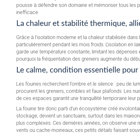
pousse à défendre son domaine et mémoriser tous les po
inefficace.
La chaleur et stabilité thermique, all
Grâce à l’isolation moderne et la chaleur stabilisée dans 
particulièrement pendant les mois froids. L’isolation en l
garde une température constante, limitant les dépenses é
pourquoi la fréquentation des greniers augmente du début
Le calme, condition essentielle pou
Les fouines recherchent l’ombre et le silence : peu de l
procurent les greniers, combles et faux plafonds. Les nui
de ces espaces garantit une tranquillité temporaire leur p
La fouine tire donc parti d’un écosystème créé involontai
stockage, devient un sanctuaire, surtout dans les maisons
plus complexes. Ces dernières années, on observe une mul
vents ou cache-moineaux, ces petits détails faisant souvent