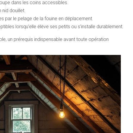
oupe dans les coins accessibles.
nid douillet.
ées par le pelage de la fouine en déplacement.
tibles lorsqu’elle élève ses petits ou s’installe durablement.
ble, un prérequis indispensable avant toute opération