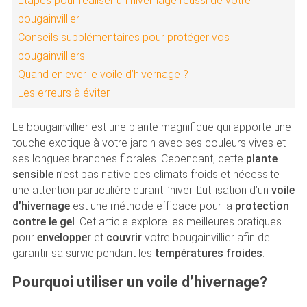
Étapes pour réaliser un hivernage réussi de votre
bougainvillier
Conseils supplémentaires pour protéger vos
bougainvilliers
Quand enlever le voile d’hivernage ?
Les erreurs à éviter
Le bougainvillier est une plante magnifique qui apporte une
touche exotique à votre jardin avec ses couleurs vives et
ses longues branches florales. Cependant, cette
plante
sensible
n’est pas native des climats froids et nécessite
une attention particulière durant l’hiver. L’utilisation d’un
voile
d’hivernage
est une méthode efficace pour la
protection
contre le gel
. Cet article explore les meilleures pratiques
pour
envelopper
et
couvrir
votre bougainvillier afin de
garantir sa survie pendant les
températures froides
.
Pourquoi utiliser un voile d’hivernage?