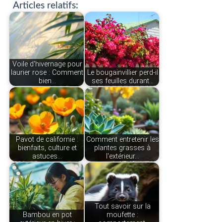
Articles relatifs:
Voile d'hivernage pour
laurier rose : Comment
Le bougainvillier perd-il
bien…
ses feuilles durant…
Pavot de californie :
Comment entretenir les
bienfaits, culture et
plantes grasses à
astuces…
l'extérieur…
Tout savoir sur la
Bambou en pot
moufette :