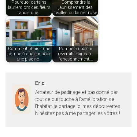
Pourquoi certains
Comprendre le
lauriers ont des fleurs
jaunissement des
tandis que…
feuilles du laurier rose
Comment choisir une
Pompe à chaleur
pompe à chaleur pour
réversible air eau :
une piscine…
fonctionnement,…
Eric
Amateur de jardinage et passionné par
tout ce qui touche à l'amélioration de
l'habitat, je partage ici mes découvertes.
N'hésitez pas à me partager les vôtres !