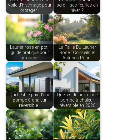
voile d'hivernage pour
perd-il ses feuilles en
protéger…
hiver ?
Laurier rose en pot :
La Taille Du Laurier
guide pratique pour
Rose : Conseils et
l'arrosage…
Astuces Pour…
Quel est le prix d'une
Quel est le prix d'une
pompe à chaleur
pompe à chaleur
réversible…
réversible en 2026