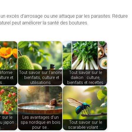
nt un excès d’arrosage ou une attaque par les parasites. Réduire
aturel peut améliorer la santé des boutures.
ifornie :
Tout savoir sur l’anone
Tout savoir sur le
lture et
: bienfaits, culture et
daikon : culture,
es…
utilisations
bienfaits et recettes
 sur le
Les avantages d'un
u japon :
spa nordique en bois
Tout savoir sur le
e,…
pour se…
scarabée volant :…