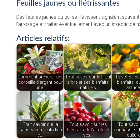
Feuilles jaunes ou flétrissantes
Des feuilles jaunes ou qui se flétrissent signalent souve
l’arrosage et traiter éventuellement avec un insecticide n
Articles relatifs:
Comment préparer une
Tout savoir sur le tilleul
Pavot de cal
corbeille d'argent pour
arbre et ses bienfaits
bienfaits, cu
une…
naturels
astuc
Tout savoir sur la
Tout savoir sur les
Tout savoir
sansevieria : entretien
bienfaits de l’airelle et
cognassier d
et…
ses…
cultur