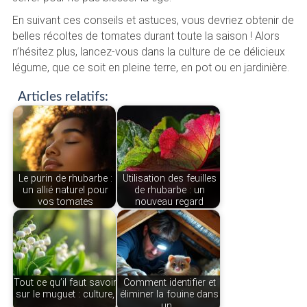
En suivant ces conseils et astuces, vous devriez obtenir de
belles récoltes de tomates durant toute la saison ! Alors
n’hésitez plus, lancez-vous dans la culture de ce délicieux
légume, que ce soit en pleine terre, en pot ou en jardinière.
Articles relatifs:
Le purin de rhubarbe :
Utilisation des feuilles
un allié naturel pour
de rhubarbe : un
vos tomates
nouveau regard
Tout ce qu’il faut savoir
Comment identifier et
sur le muguet : culture,
éliminer la fouine dans
…
un…