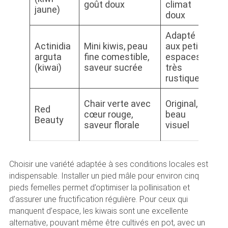
goût doux
climat
f
jaune)
doux
Adapté
Actinidia
Mini kiwis, peau
aux petits
P
arguta
fine comestible,
espaces,
m
(kiwai)
saveur sucrée
très
v
rustique
M
Chair verte avec
Original,
Red
r
cœur rouge,
beau
Beauty
m
saveur florale
visuel
r
Choisir une variété adaptée à ses conditions locales est
indispensable. Installer un pied mâle pour environ cinq
pieds femelles permet d’optimiser la pollinisation et
d’assurer une fructification régulière. Pour ceux qui
manquent d’espace, les kiwais sont une excellente
alternative, pouvant même être cultivés en pot, avec un