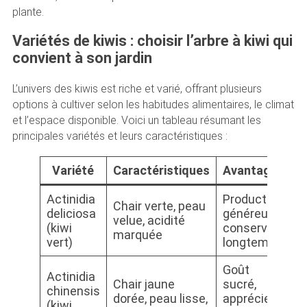
plante.
Variétés de kiwis : choisir l’arbre à kiwi qui
convient à son jardin
L’univers des kiwis est riche et varié, offrant plusieurs
options à cultiver selon les habitudes alimentaires, le climat
et l’espace disponible. Voici un tableau résumant les
principales variétés et leurs caractéristiques :
Variété
Caractéristiques
Avantages
I
Actinidia
Production
E
Chair verte, peau
deliciosa
généreuse,
hi
velue, acidité
(kiwi
conserve
n
marquée
vert)
longtemps
p
Goût
Actinidia
Chair jaune
sucré,
M
chinensis
dorée, peau lisse,
apprécie le
r
(kiwi