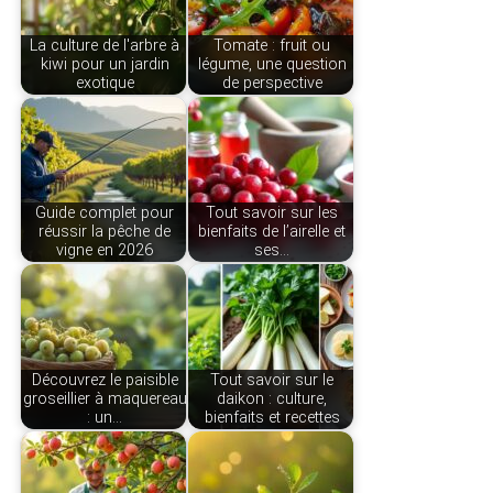
La culture de l'arbre à
Tomate : fruit ou
kiwi pour un jardin
légume, une question
exotique
de perspective
Guide complet pour
Tout savoir sur les
réussir la pêche de
bienfaits de l’airelle et
vigne en 2026
ses…
Découvrez le paisible
Tout savoir sur le
groseillier à maquereau
daikon : culture,
: un…
bienfaits et recettes