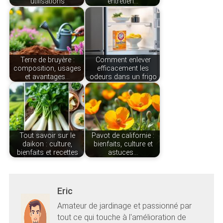
utilisations
entretien…
Terre de bruyère :
Comment enlever
composition, usages
efficacement les
et avantages…
odeurs dans un frigo
Tout savoir sur le
Pavot de californie :
daikon : culture,
bienfaits, culture et
bienfaits et recettes
astuces…
Eric
Amateur de jardinage et passionné par
tout ce qui touche à l'amélioration de