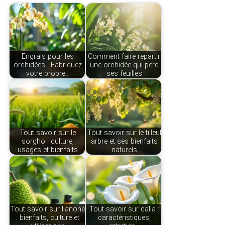
Engrais pour les
Comment faire repartir
orchidées : Fabriquez
une orchidée qui perd
votre propre…
ses feuilles
Tout savoir sur le
Tout savoir sur le tilleul
sorgho : culture,
arbre et ses bienfaits
usages et bienfaits
naturels
Tout savoir sur l’anone
Tout savoir sur calla :
: bienfaits, culture et
caractéristiques,