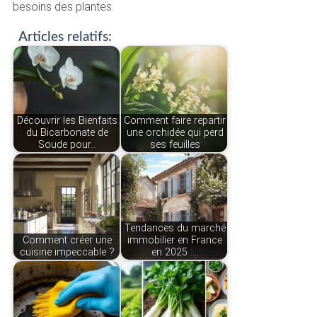
besoins des plantes.
Articles relatifs:
Découvrir les Bienfaits
Comment faire repartir
du Bicarbonate de
une orchidée qui perd
Soude pour…
ses feuilles
Tendances du marché
Comment créer une
immobilier en France
cuisine impeccable ?
en 2025 :…