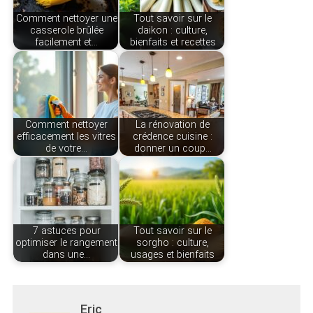
Comment nettoyer une
Tout savoir sur le
casserole brûlée
daikon : culture,
facilement et…
bienfaits et recettes
Comment nettoyer
La rénovation de
efficacement les vitres
crédence cuisine :
de votre…
donner un coup…
7 astuces pour
Tout savoir sur le
optimiser le rangement
sorgho : culture,
dans une…
usages et bienfaits
Eric