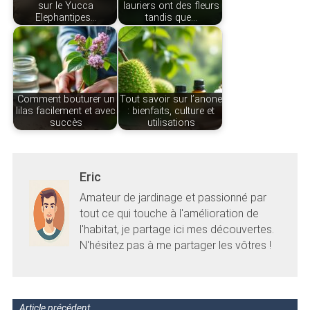
sur le Yucca
lauriers ont des fleurs
Elephantipes…
tandis que…
Comment bouturer un
Tout savoir sur l’anone
lilas facilement et avec
: bienfaits, culture et
succès
utilisations
Eric
Amateur de jardinage et passionné par
tout ce qui touche à l'amélioration de
l'habitat, je partage ici mes découvertes.
N'hésitez pas à me partager les vôtres !
Article précédent