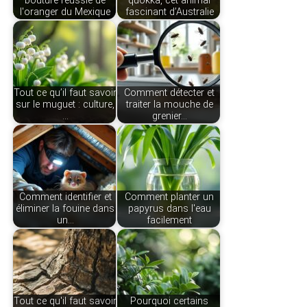
bouture réussie de
quokka, cet animal
l'oranger du Mexique
fascinant d’Australie
Tout ce qu’il faut savoir
Comment détecter et
sur le muguet : culture,
traiter la mouche de
…
grenier…
Comment identifier et
Comment planter un
éliminer la fouine dans
papyrus dans l'eau
un…
facilement
Tout ce qu'il faut savoir
Pourquoi certains